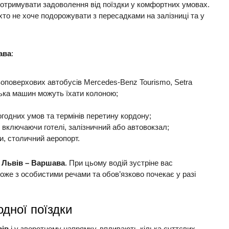
 отримувати задоволення від поїздки у комфортних умовах.
хто не хоче подорожувати з пересадками на залізниці та у
ава
:
двоповерхових автобусів Mercedes-Benz Tourismo, Setra
лька машин можуть їхати колоною;
огодних умов та термінів перетину кордону;
 включаючи готелі, залізничний або автовокзал;
и, столичний аеропорт.
і Львів – Варшава
. При цьому водій зустріне вас
оже з особистими речами та обов’язково почекає у разі
дної поїздки
вів
і у зворотному напрямку, впливають кілька суттєвих