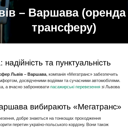
ів – Варшава (оренда
трансферу)
 надійність та пунктуальність
сфер Львів – Варшава
, компанія «Мегатранс» забезпечить
комфортом, досвідченими водіями та сучасними автомобілями.
ика, а вчасно забронювати
пасажирські перевезення
зі Львова
 Варшава вибирають «Мегатранс»
ревезення, добре знаються на тонкощах проходження
орити перетин україно-польського кордону. Вони також