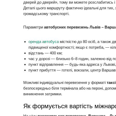
дверей до дверей», тому ви можете розслабитись і
Деталі цього маршруту фактично ідеальні для тих, 
громадському транспорті.
Параметри
автобусних перевезень Львів – Варш
оренда автобуса
місткістю до 80 осіб, а також 
підвищеної комфортності; якщо є потреба, — кі
відстань — 400 км;
час у дорозі — близько 6–8 годин, залежно від п
пункт відправлення — будь-яка адреса у Львові,
пункт прибуття — готелі, вокзали, центр Варшав
Можливі індивідуальні перевезення у форматі
такс
безпосередньо біля термінала або на пероні, допом
виникнення затримки.
Як формується вартість міжнаро
На ціну
пасажирських перевезень Варшава – Ль