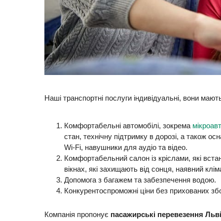
Наші транспортні послуги індивідуальні, вони мають
Комфортабельні автомобілі, зокрема
мікроав
стан, технічну підтримку в дорозі, а також о
Wi-Fi, навушники для аудіо та відео.
Комфортабельний салон із кріслами, які вст
вікнах, які захищають від сонця, наявний клім
Допомога з багажем та забезпечення водою.
Конкурентоспроможні ціни без прихованих збор
Компанія пропонує
пасажирські перевезення Льв