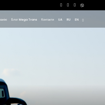
панію
Блог Mega Trans
Контакти
UA
RU
EN