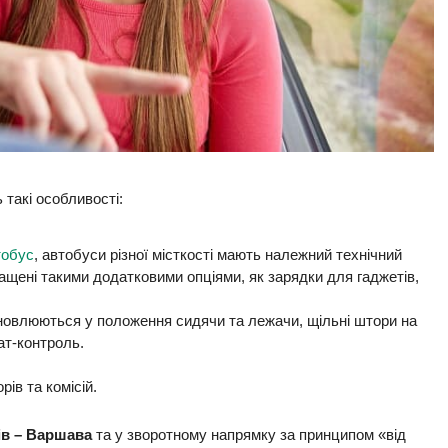
 такі особливості:
тобус
, автобуси різної місткості мають належний технічний
снащені такими додатковими опціями, як зарядки для гаджетів,
ановлюються у положення сидячи та лежачи, щільні штори на
ат-контроль.
ів та комісій.
ів – Варшава
та у зворотному напрямку за принципом «від