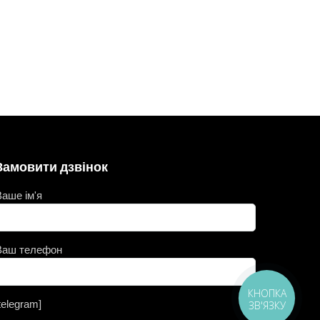
Замовити дзвінок
Ваше ім'я
Ваш телефон
КНОПКА
telegram]
ЗВ'ЯЗКУ