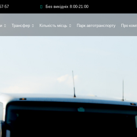
67-57
Без вихідніх 8:00-21:00
и
Трансфер
Кількість місць
Парк автотранспорту
Про ком