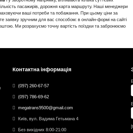
 кількість пасажирів, дорожня карта маршруту. Наші менеджери
раховуючи ваші потреби та побажання. При цьому ціни за
ште заявку зручним для вас способом: в онлайн-формі на сайті
оштою. Ми розрахуємо точну вартість поїздки та забронюємо
Контактна інформація
(097) 260-67-57
н
(097) 786-69-62
megatrans9500@gmail.com
Київ, вул. Вадима Гетьмана 4
[
Без вихідних 8:00-21:00