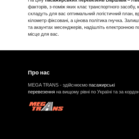
факторів, з-поміж яких клас транспортного засобу,
складуть для вас оптимальний логістичний план, в
кілометр фіксовані, а цінова політика гнучка. Зали
та акаунтах месенджерів, надішліть електронною п
місце для вас.
Про нас
MEGA TRANS - здійснюємо
пасажирські
перевезення
на вищому рівні по Україні та за кордо